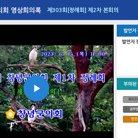
의회 영상회의록
제303회[정례회] 제2차 본회의
발언자
발언자 
부의된
Play
회의진
공무
안건
Video