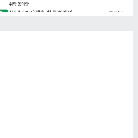
위탁 동의안
00:02:36
심사결과 보고(김종호 기획행정위원장)
고
00:07:33
6. 창녕군화학물질 안전관리 조례안
00:08:07
심사결과 보고(하종혜 산업건설위원장)
고
00:09:54
7. 2022회계연도 세입세출결산 승인안 8. 2022년도 예
비비지출 승인안
00:10:33
심사결과 보고(홍성두 예산결산특별위원장)
고