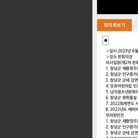
회의록보기
●
◦일시 2023년 6월
◦장소 본회의장
의사일정(제2차 본
1. 창녕군 재향경우
2. 창녕군 인구증가
3. 창녕군 군세 감
4. 앙쥬어린이집 
5. 남지청소년문화
6. 창녕군 화학물
7. 2022회계연도
8. 2022년도 예
부의된안건
1. 창녕군 재향경우
2. 창녕군 인구증가
3. 창녕군 군세 감