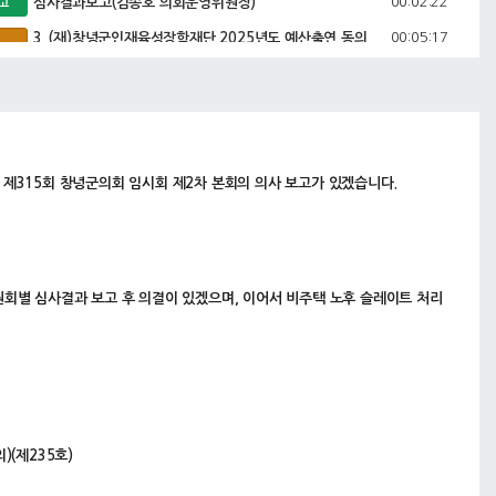
00:02:22
심사결과보고(김종호 의회운영위원장)
고
00:05:17
3. (재)창녕군인재육성장학재단 2025년도 예산출연 동의
안 4. 한국지방세연구원 2025년도 출연 동의안
00:05:57
심사결과보고(이가은 기획행정위원장)
고
00:08:40
5. (재)창녕양파장류연구소 2025년도 출연 동의안
00:09:13
심사결과보고(이동훈 산업건설위원장)
고
제315회 창녕군의회 임시회 제2차 본회의 의사 보고가 있겠습니다.
00:11:09
6. 비주택 노후 슬레이트 처리 국비 확대 지원 건의안
00:11:45
제안설명(김재한 의원)
고
회별 심사결과 보고 후 의결이 있겠으며, 이어서 비주택 노후 슬레이트 처리
(제235호)