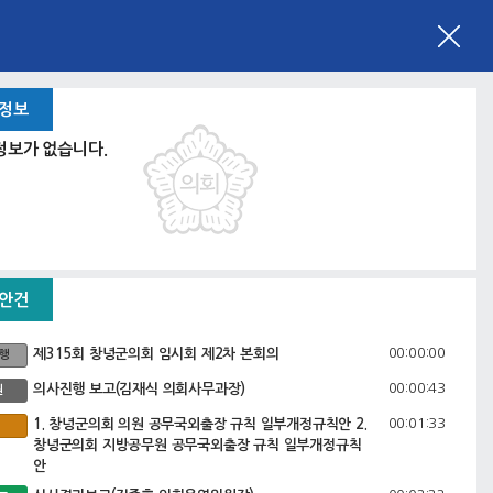
 정보
정보가 없습니다.
 안건
00:00:00
제315회 창녕군의회 임시회 제2차 본회의
행
00:00:43
의사진행 보고(김재식 의회사무과장)
원
00:01:33
1. 창녕군의회 의원 공무국외출장 규칙 일부개정규칙안 2.
창녕군의회 지방공무원 공무국외출장 규칙 일부개정규칙
안