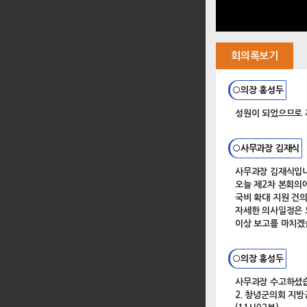
회의록보기
○의장 홍성두
성원이 되었으므로 
○사무과장 김재식
사무과장 김재식입니
오늘 제2차 본회의
국비 확대 지원 건
자세한 의사일정은 
이상 보고를 마치겠
○의장 홍성두
사무과장 수고하셨습니
2. 창녕군의회 지방