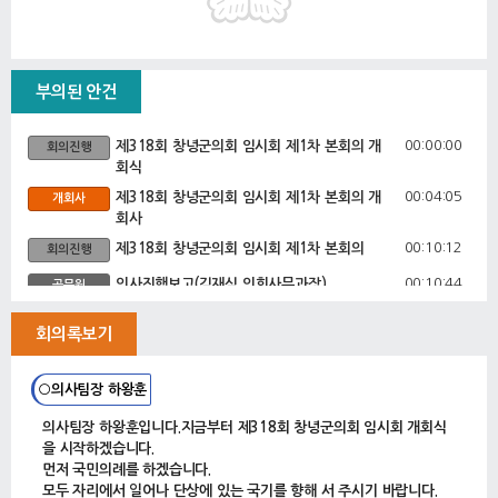
부의된 안건
00:00:00
제318회 창녕군의회 임시회 제1차 본회의 개
회의진행
회식
00:04:05
제318회 창녕군의회 임시회 제1차 본회의 개
개회사
회사
00:10:12
제318회 창녕군의회 임시회 제1차 본회의
회의진행
00:10:44
의사진행보고(김재식 의회사무과장)
공무원
00:12:49
5분 자유발언(하종혜 의원)
5분자유발언
회의록보기
00:20:14
1. 제318회 창녕군의회 임시회 회기결정의
안건
건
○의사팀장 하왕훈
00:20:46
2. 2024회계연도 창녕군 결산검사 위원 선임
안건
의사팀장 하왕훈입니다.지금부터 제318회 창녕군의회 임시회 개회식
의 건
을 시작하겠습니다.
00:21:39
3. 군수 및 관계 공무원 출석요구의 건
안건
먼저 국민의례를 하겠습니다.
모두 자리에서 일어나 단상에 있는 국기를 향해 서 주시기 바랍니다.