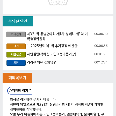
부의된 안건
00:00:00
제321회 창녕군의회 제1차 정례회 제3차 기
회의진행
획행정위원회
00:00:56
1. 2025년도 제1회 추가경정 예산안
안건
00:01:21
제안설명(석혜경 노인여성아동과장)
제안설명
00:12:34
김정선 위원 질의답변
의원
00:14:03
신은숙 위원 질의답변
의원
회의록보기
00:15:47
김종호 위원 질의답변
의원
00:17:58
이가은 위원 질의답변
의원
○위원장 이가은
00:19:23
제안설명(신봉근 관광체육과장)
제안설명
의석을 정돈하여 주시기 바랍니다.
00:31:47
김정선 위원 질의답변
성원이 되었으므로 제321회 창녕군의회 제1차 정례회 제3차 기획행
의원
정위원회를 개의합니다.
00:38:34
신은숙 위원 질의답변
의원
오늘 우리 위원회에서는 노인여성아동과, 관광체육과, 문화예술과, 우