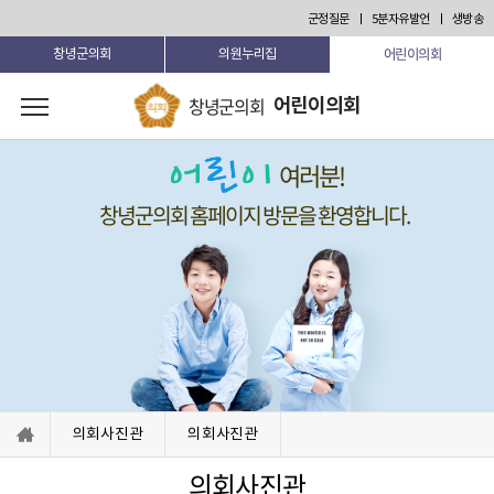
본문 바로가기
군정질문
5분자유발언
생방송
어린이의회
창녕군의회
의원누리집
창녕군의회
어린이의회
여러분!
창녕군의회 홈페이지 방문을 환영합니다.
의회사진관
의회사진관
의회사진관