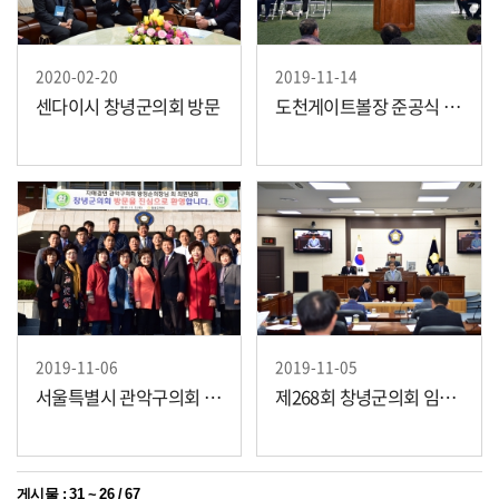
2020-02-20
2019-11-14
센다이시 창녕군의회 방문
도천게이트볼장 준공식 참석 및 군민격려
2019-11-06
2019-11-05
서울특별시 관악구의회 워크숍 창녕군 방문
제268회 창녕군의회 임시회 제1차 본회의 개회
게시물
:
31 ~ 26
/
67