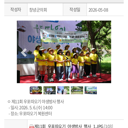
작성자
작성일
창녕군의회
2026-05-08
ㅇ 제11회 우포따오기 야생방사 행사
- 일시: 2026. 5. 6.(수) 14:00
- 장소: 우포따오기 복원센터
제11회_우포따오기_야생방사_행사_1.JPG
[103]