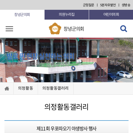
본문 바로가기
군정질문
5분자유발언
생방송
창녕군의회
의원누리집
어린이의회
검색 열
창녕군의회
기
발로 뛴 현장 실천하는 의회
항상 최선을 다하는 창녕군의회
의정활동
의정활동갤러리
의정활동갤러리
제11회 우포따오기 야생방사 행사