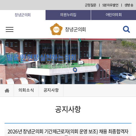
본문 바로가기
군정질문
5분자유발언
생방송
창녕군의회
의원누리집
어린이의회
검색 열
창녕군의회
기
발로 뛴 현장 실천하는 의회
항상 최선을 다하는 창녕군의회
의회소식
공지사항
공지사항
2026년 창녕군의회 기간제근로자(의회 운영 보조) 채용 최종합격자