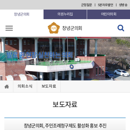
본문 바로가기
군정질문
5분자유발언
생방송
창녕군의회
의원누리집
어린이의회
검색 열
창녕군의회
기
발로 뛴 현장 실천하는 의회
항상 최선을 다하는 창녕군의회
의회소식
보도자료
보도자료
창녕군의회, 주민조례청구제도 활성화 홍보 추진