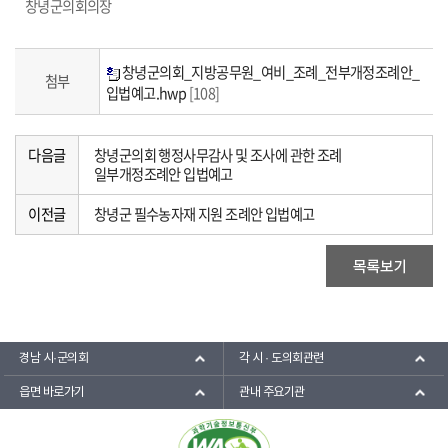
창녕군의회의장
창녕군의회_지방공무원_여비_조례_전부개정조례안_
첨부
입법예고.hwp
[108]
다음글
창녕군의회 행정사무감사 및 조사에 관한 조례
일부개정조례안 입법예고
이전글
창녕군 필수농자재 지원 조례안 입법예고
경남 시·군의회
각 시 · 도의회관련
읍면 바로가기
관내 주요기관