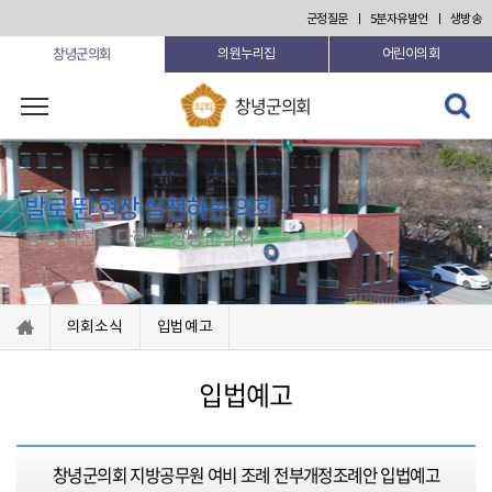
본문 바로가기
군정질문
5분자유발언
생방송
창녕군의회
의원누리집
어린이의회
검색 열
창녕군의회
기
발로 뛴 현장 실천하는 의회
항상 최선을 다하는 창녕군의회
의회소식
입법예고
입법예고
창녕군의회 지방공무원 여비 조례 전부개정조례안 입법예고