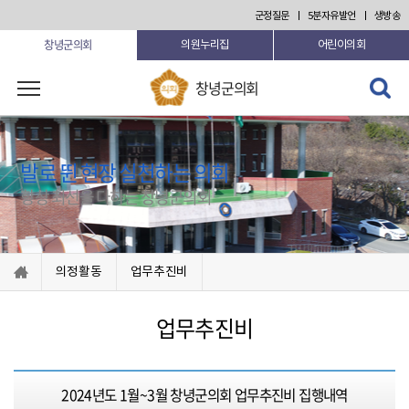
본문 바로가기
군정질문
5분자유발언
생방송
창녕군의회
의원누리집
어린이의회
검색 열
창녕군의회
기
발로 뛴 현장 실천하는 의회
항상 최선을 다하는 창녕군의회
의정활동
업무추진비
업무추진비
2024년도 1월~3월 창녕군의회 업무추진비 집행내역