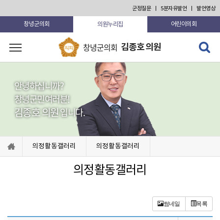
본문 바로가기
군정질문
5분자유발언
발언영상
의원누리집
창녕군의회
어린이의회
검색 열
창녕군의회
김종호 의원
고 닫기
안녕하십니까?
창녕군민여러분!
김종호 의원
입니다.
의정활동갤러리
의정활동갤러리
의정활동갤러리
썸네일
목록