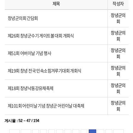
제목
작성자
창녕군의
창녕군의회 간담회
회
창녕군의
제26회 창녕군수기 게이트볼 대회 개회식
회
창녕군의
제51회 어버이날 기념 행사
회
창녕군의
제19회 창녕 전국 민속소힘겨루기대회 개회식
회
창녕군의
제18회 창녕낙동강유채축제
회
창녕군의
제101회 어린이날 기념 창녕군 어린이날 대축제
회
게시물
:
52 ~ 47
/
154