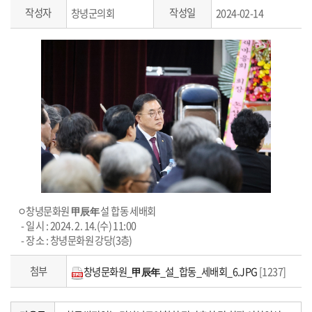
작성자
작성일
창녕군의회
2024-02-14
ㅇ창녕문화원 甲辰年 설 합동 세배회
- 일 시 : 2024. 2. 14.(수) 11:00
- 장 소 : 창녕문화원 강당(3층)
첨부
창녕문화원_甲辰年_설_합동_세배회_6.JPG
[1237]