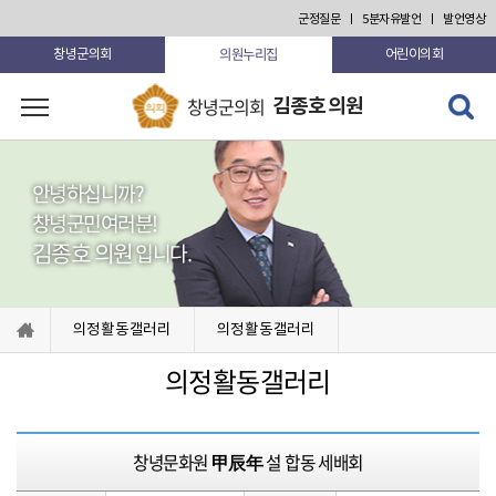
본문 바로가기
군정질문
5분자유발언
발언영상
의원누리집
창녕군의회
어린이의회
검색 열
창녕군의회
김종호 의원
고 닫기
안녕하십니까?
창녕군민여러분!
김종호 의원
입니다.
의정활동갤러리
의정활동갤러리
의정활동갤러리
창녕문화원 甲辰年 설 합동 세배회