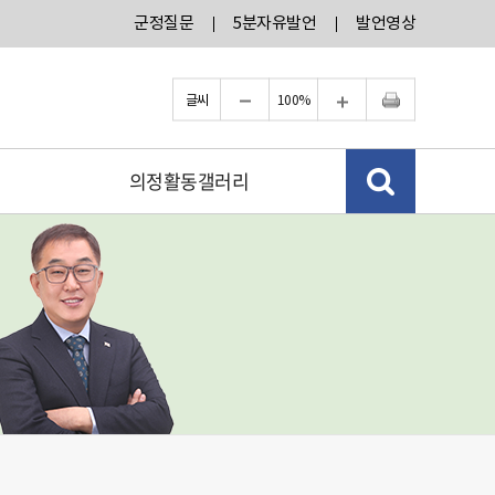
군정질문
5분자유발언
발언영상
글씨
100%
축소
확대
인쇄
검색 열고
의정활동갤러리
닫기