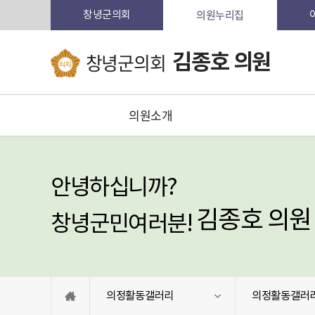
의원누리집
창녕군의회
창녕군의회
김종호 의원
의원소개
안녕하십니까?
김종호 의원
창녕군민여러분!
의정활동갤러리
의정활동갤러