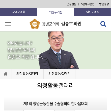
본문 바로가기
군정질문
5분자유발언
발언영상
의원누리집
창녕군의회
어린이의회
검색 열
창녕군의회
김종호 의원
고 닫기
안녕하십니까?
창녕군민여러분!
김종호 의원
입니다.
의정활동갤러리
의정활동갤러리
의정활동갤러리
제1회 창녕군농산물 수출협의회 한마음대회