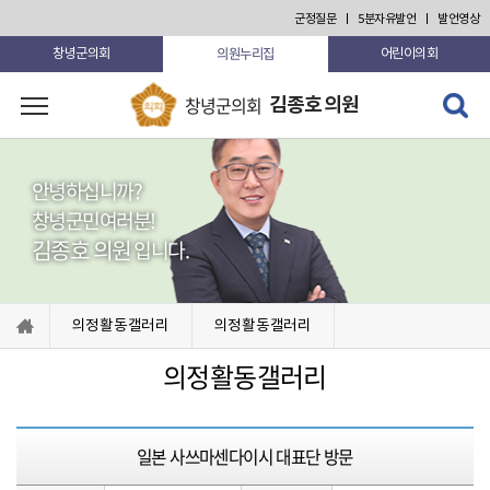
본문 바로가기
군정질문
5분자유발언
발언영상
의원누리집
창녕군의회
어린이의회
검색 열
창녕군의회
김종호 의원
고 닫기
안녕하십니까?
창녕군민여러분!
김종호 의원
입니다.
의정활동갤러리
의정활동갤러리
의정활동갤러리
일본 사쓰마센다이시 대표단 방문