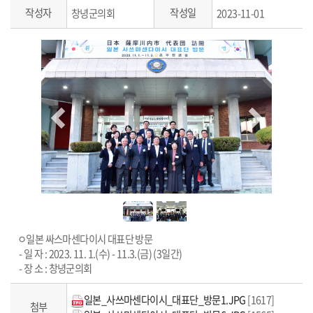
작성자
작성일
창녕군의회
2023-11-01
ㅇ일본 싸스마센다이시 대표단 방문
- 일 자 : 2023. 11. 1.(수) - 11.3.(금) (3일간)
- 장 소 : 창녕군의회
일본_사쓰마센다이시_대표단_방문1.JPG
[1617]
첨부