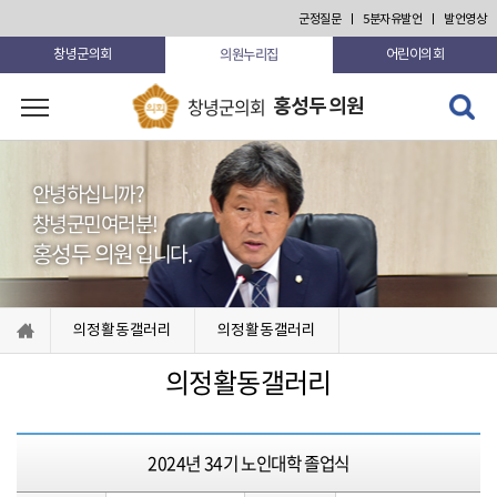
본문 바로가기
군정질문
5분자유발언
발언영상
의원누리집
창녕군의회
어린이의회
검색 열
창녕군의회
홍성두 의원
고 닫기
안녕하십니까?
창녕군민여러분!
홍성두 의원
입니다.
의정활동갤러리
의정활동갤러리
의정활동갤러리
2024년 34기 노인대학 졸업식