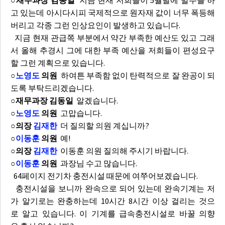
○재무과장 김동일
지금 현재 저희들이 5월달에 발주를 하
고 있는데 아시다시피 국제적으로 원자재 값이 너무 폭등해
버리고 각종 그런 인상요인이 발생하고 있습니다.
지금 현재 관급쪽 부분에서 약간 부족한 예산도 있고 그래
서 올해 추경시 그에 대한 부족 예산을 저희들이 편성요구
할 그런 계획으로 있습니다.
○
노영도
의원
하여튼 부족함 없이 탄력적으로 잘 완공이 되
도록 부탁드리겠습니다.
○재무과장 김동일
알겠습니다.
○
노영도
의원
고맙습니다.
○의장
김재한
더 질의할 의원 계십니까?
○
이동훈
의원
예!
○의장
김재한
이동훈 의원 질의해 주시기 바랍니다.
○
이동훈
의원
과장님 수고 많습니다.
64페이지 전기차 충전시설 때문에 여쭈어보겠습니다.
충전시설을 보니까 완속으로 되어 있는데 완속기계는 저
가 알기로는 완충하는데 10시간 8시간 이상 걸리는 것으
로 알고 있습니다. 이 기계를 급속충전시설로 바꿀 의향