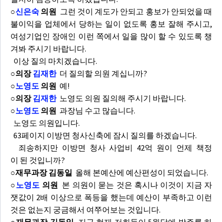
○
신은숙
의원
그런 것이 계도가 안되고 홍보가 안되었을 때
불이익을 업체에서 당하는 일이 없도록 홍보 잘해 주시고,
여성기업인 장애인 이런 쪽에서 일을 많이 할 수 있도록 챙
겨봐 주시기 바랍니다.
이상 질의 마치겠습니다.
○의장
김재한
더 질의할 의원 계십니까?
○
노영도
의원
예!
○의장
김재한
노영도 의원 질의해 주시기 바랍니다.
○
노영도
의원
과장님 수고 많습니다.
노영도 의원입니다.
63페이지 이방면 청사신축에 잠시 질의를 하겠습니다.
죄송하지만 이방면 청사 사업비 42억 원이 언제 책정
이 된 것입니까?
○재무과장 김동일
올해 본예산에 예산편성이 되었습니다.
○
노영도
의원
본 의원이 묻는 것은 혹시나 이것이 지금 자
잿값이 2배 이상으로 폭등을 했는데 예산이 부족하고 이런
것은 없는지 궁금해서 여쭈어보는 것입니다.