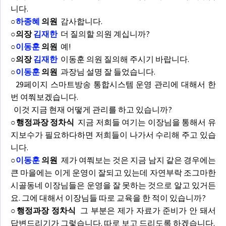
니다.
○
하종혜
의원
감사합니다.
○의장
김재한
더 질의할 의원 계십니까?
○
이동훈
의원
예!
○의장
김재한
이동훈 의원 질의해 주시기 바랍니다.
○
이동훈
의원
과장님 설명 잘 들었습니다.
29페이지 스마트방송 통합시스템 운영 관리에 대해서 한
번 여쭤보겠습니다.
이것 지금 현재 어떻게 관리를 하고 있습니까?
○행정과장 정차식
지금 저희들 여기는 이장님을 통해서 유
지보수가 필요하다하면 저희들이 나가서 수리해 주고 있습
니다.
○
이동훈
의원
제가 여쭤보는 것은 지금 남지 같은 경우에는
큰 마을에는 이게 운영이 잘되고 있는데 자연부락 조그마한
시골동네 이장님들은 운영을 잘 못하는 것으로 알고 있거든
요. 그에 대해서 이장님들 따로 교육을 한 적이 있습니까?
○행정과장 정차식
그 부분은 제가 자료가 준비가 안 돼서
답변드리기가 그렇습니다. 따로 보고 드리도록 하겠습니다.