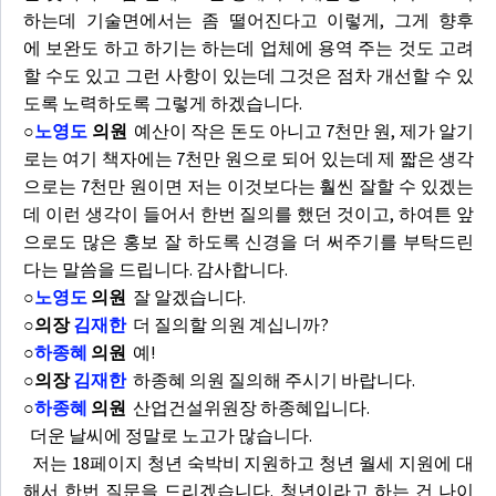
하는데 기술면에서는 좀 떨어진다고 이렇게, 그게 향후
에 보완도 하고 하기는 하는데 업체에 용역 주는 것도 고려
할 수도 있고 그런 사항이 있는데 그것은 점차 개선할 수 있
도록 노력하도록 그렇게 하겠습니다.
○
노영도
의원
예산이 작은 돈도 아니고 7천만 원, 제가 알기
로는 여기 책자에는 7천만 원으로 되어 있는데 제 짧은 생각
으로는 7천만 원이면 저는 이것보다는 훨씬 잘할 수 있겠는
데 이런 생각이 들어서 한번 질의를 했던 것이고, 하여튼 앞
으로도 많은 홍보 잘 하도록 신경을 더 써주기를 부탁드린
다는 말씀을 드립니다. 감사합니다.
○
노영도
의원
잘 알겠습니다.
○의장
김재한
더 질의할 의원 계십니까?
○
하종혜
의원
예!
○의장
김재한
하종혜 의원 질의해 주시기 바랍니다.
○
하종혜
의원
산업건설위원장 하종혜입니다.
더운 날씨에 정말로 노고가 많습니다.
저는 18페이지 청년 숙박비 지원하고 청년 월세 지원에 대
해서 한번 질문을 드리겠습니다. 청년이라고 하는 건 나이