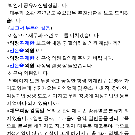
박언기 공유재산팀장입니다.
재무과 소관 2022년도 주요업무 추진상황을 보고 드리겠
습니다.
(
보고서 부록에 실음
)
이상으로 재무과 소관 보고를 마치겠습니다.
○의장
김재한
보고한 내용 중 질의하실 의원 계십니까?
○
신은숙
의원
예!
○의장
김재한
신은숙 의원 질의해 주시기 바랍니다.
○
신은숙
의원
과장님 설명 잘 들었습니다.
신은숙 의원입니다.
59페이지 보면 투명하고 공정한 청렴 회계업무 운영해 가
지고 있는데 추진개요는 지역업체 및 중소․사회적․장애인․
여성기업 상생 도모 해가지고 우리 창녕에 여성기업인 등록
이 얼마나 되어 있습니까?
○재무과장 김동일
우리군 관내에 사업 종류별로 분류가 되
어 있습니다. 일반 공사, 그 다음에 용역, 일반물품 관리 그쪽
으로 분류를 해가지고 지금 현재 대부분 제조분야 쪽으로
여성기업이 많고, 건설이 16개 해가지고 총 43개 업체가 등