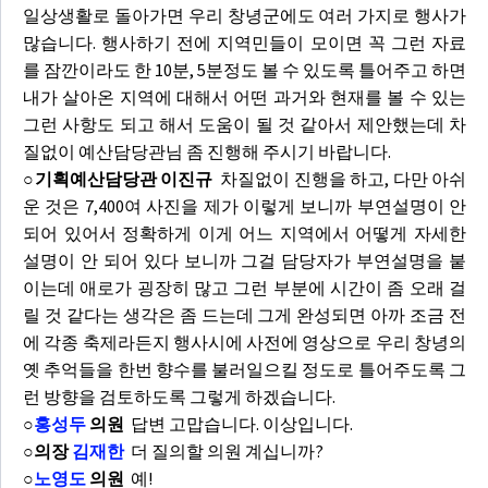
일상생활로 돌아가면 우리 창녕군에도 여러 가지로 행사가
많습니다. 행사하기 전에 지역민들이 모이면 꼭 그런 자료
를 잠깐이라도 한 10분, 5분정도 볼 수 있도록 틀어주고 하면
내가 살아온 지역에 대해서 어떤 과거와 현재를 볼 수 있는
그런 사항도 되고 해서 도움이 될 것 같아서 제안했는데 차
질없이 예산담당관님 좀 진행해 주시기 바랍니다.
○기획예산담당관 이진규
차질없이 진행을 하고, 다만 아쉬
운 것은 7,400여 사진을 제가 이렇게 보니까 부연설명이 안
되어 있어서 정확하게 이게 어느 지역에서 어떻게 자세한
설명이 안 되어 있다 보니까 그걸 담당자가 부연설명을 붙
이는데 애로가 굉장히 많고 그런 부분에 시간이 좀 오래 걸
릴 것 같다는 생각은 좀 드는데 그게 완성되면 아까 조금 전
에 각종 축제라든지 행사시에 사전에 영상으로 우리 창녕의
옛 추억들을 한번 향수를 불러일으킬 정도로 틀어주도록 그
런 방향을 검토하도록 그렇게 하겠습니다.
○
홍성두
의원
답변 고맙습니다. 이상입니다.
○의장
김재한
더 질의할 의원 계십니까?
○
노영도
의원
예!