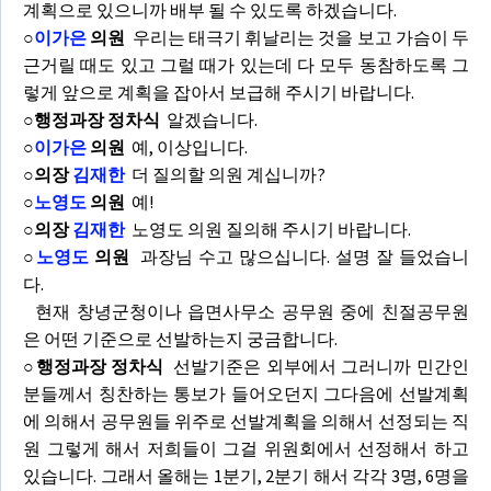
계획으로 있으니까 배부 될 수 있도록 하겠습니다.
○
이가은
의원
우리는 태극기 휘날리는 것을 보고 가슴이 두
근거릴 때도 있고 그럴 때가 있는데 다 모두 동참하도록 그
렇게 앞으로 계획을 잡아서 보급해 주시기 바랍니다.
○행정과장 정차식
알겠습니다.
○
이가은
의원
예, 이상입니다.
○의장
김재한
더 질의할 의원 계십니까?
○
노영도
의원
예!
○의장
김재한
노영도 의원 질의해 주시기 바랍니다.
○
노영도
의원
과장님 수고 많으십니다. 설명 잘 들었습니
다.
현재 창녕군청이나 읍면사무소 공무원 중에 친절공무원
은 어떤 기준으로 선발하는지 궁금합니다.
○행정과장 정차식
선발기준은 외부에서 그러니까 민간인
분들께서 칭찬하는 통보가 들어오던지 그다음에 선발계획
에 의해서 공무원들 위주로 선발계획을 의해서 선정되는 직
원 그렇게 해서 저희들이 그걸 위원회에서 선정해서 하고
있습니다. 그래서 올해는 1분기, 2분기 해서 각각 3명, 6명을