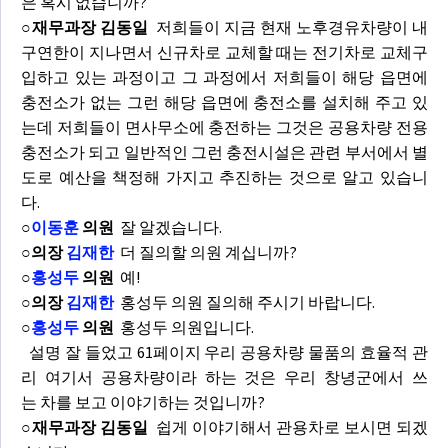
은 혹시 없습니까?
○재무과장 김동일
저희들이 지금 현재 노후경유차량이 내
구연한이 지나면서 신규차로 교체할 때는 전기차로 교체구
입하고 있는 과정이고 그 과정에서 저희들이 해당 읍면에
충전소가 없는 그런 해당 읍면에 충전소를 설치해 주고 있
는데 저희들이 면사무소에 충전하는 그것은 공용차량 전용
충전소가 되고 일반적인 그런 충전시설은 관련 부서에서 별
도로 예산을 책정해 가지고 추진하는 것으로 알고 있습니
다.
○
이동훈
의원
잘 알겠습니다.
○의장
김재한
더 질의할 의원 계십니까?
○
홍성두
의원
예!
○의장
김재한
홍성두 의원 질의해 주시기 바랍니다.
○
홍성두
의원
홍성두 의원입니다.
설명 잘 들었고 61페이지 우리 공용차량 물품의 효율적 관
리 여기서 공용차량이라 하는 것은 우리 창녕군에서 쓰
는 차를 보고 이야기하는 것입니까?
○재무과장 김동일
쉽게 이야기해서 관용차로 보시면 되겠