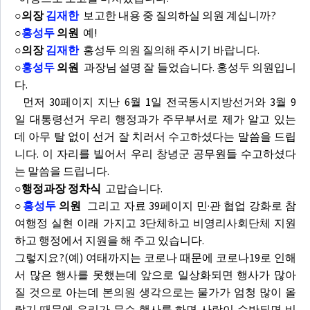
○의장
김재한
보고한 내용 중 질의하실 의원 계십니까?
○
홍성두
의원
예!
○의장
김재한
홍성두 의원 질의해 주시기 바랍니다.
○
홍성두
의원
과장님 설명 잘 들었습니다. 홍성두 의원입니
다.
먼저 30페이지 지난 6월 1일 전국동시지방선거와 3월 9
일 대통령선거 우리 행정과가 주무부서로 제가 알고 있는
데 아무 탈 없이 선거 잘 치러서 수고하셨다는 말씀을 드립
니다. 이 자리를 빌어서 우리 창녕군 공무원들 수고하셨다
는 말씀을 드립니다.
○행정과장 정차식
고맙습니다.
○
홍성두
의원
그리고 자료 39페이지 민·관 협업 강화로 참
여행정 실현 이래 가지고 3단체하고 비영리사회단체 지원
하고 행정에서 지원을 해 주고 있습니다.
그렇지요?(예) 여태까지는 코로나 때문에 코로나19로 인해
서 많은 행사를 못했는데 앞으로 일상화되면 행사가 많아
질 것으로 아는데 본의원 생각으로는 물가가 엄청 많이 올
랐기 때문에 우리가 무슨 행사를 하면 사람이 수반되면 비