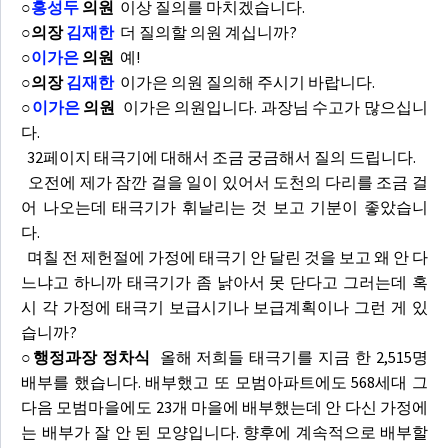
○
홍성두
의원
이상 질의를 마치겠습니다.
○의장
김재한
더 질의할 의원 계십니까?
○
이가은
의원
예!
○의장
김재한
이가은 의원 질의해 주시기 바랍니다.
○
이가은
의원
이가은 의원입니다. 과장님 수고가 많으십니
다.
32페이지 태극기에 대해서 조금 궁금해서 질의 드립니다.
오전에 제가 잠깐 걸을 일이 있어서 도천의 다리를 조금 걸
어 나오는데 태극기가 휘날리는 것 보고 기분이 좋았습니
다.
며칠 전 제헌절에 가정에 태극기 안 달린 것을 보고 왜 안 다
느냐고 하니까 태극기가 좀 낡아서 못 단다고 그러는데 혹
시 각 가정에 태극기 보급시기나 보급계획이나 그런 게 있
습니까?
○행정과장 정차식
올해 저희들 태극기를 지금 한 2,515명
배부를 했습니다. 배부했고 또 모범아파트에도 568세대 그
다음 모범마을에도 23개 마을에 배부했는데 안 다신 가정에
는 배부가 잘 안 된 모양입니다. 향후에 계속적으로 배부할