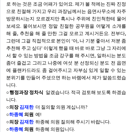
로 하는 것은 조금 어패가 있어요. 제가 볼 적에는 진짜 진정
으로 친절해 가지고 우리 과장님께서는 읍면사무소에 자주
방문하시는지 모르겠지만 혹시나 주위에 친인척한테 물어
보세요. 물어보시면 정말 친절한 공무원을 어떻게 소개를
해 줄, 추천을 해 줄 만한 그걸 모르고 계시거든요. 전부다,
그런데 그걸 직접적으로 본인이 ‘아, 나 기분 좋아서 저분 좀
추천해 주고 싶다’ 이렇게 했을 때 바로 바로 그냥 그 자리에
서 할 수 있는 방법을 조금 강구를 해 주시면, 일하시는 분도
좀더 즐겁고 그리고 나중에 여섯 분 선정되신 분도 전 읍면
에 플랜카드라도 좀 걸어주시고 자부심 있게 일할 수 있는
분위기를 만들어 주셨으면 하는 바램에서 제가 말씀드렸습
니다.
○행정과장 정차식
알겠습니다. 적극 검토해 보도록 하겠습
니다.
○의장
김재한
더 질의할 의원 계십니까?
○
하종혜
의원
예!
○의장
김재한
하종혜 의원 질의해 주시기 바랍니다.
○
하종혜
의원
하종혜 의원입니다.