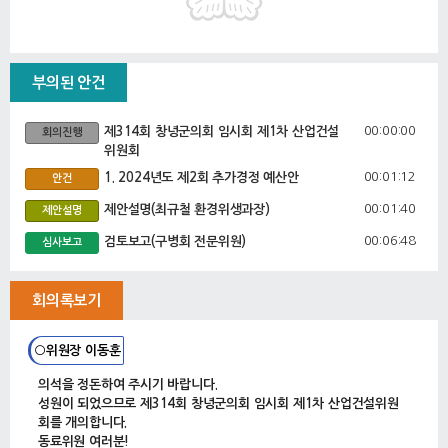
부의된 안건
00:00:00
제314회 창녕군의회 임시회 제1차 산업건설
회의진행
위원회
00:01:12
1. 2024년도 제2회 추가경정 예산안
안건
00:01:40
제안설명(최규철 환경위생과장)
제안설명
00:06:48
검토보고(구병회 전문위원)
심사보고
00:12:16
하종혜 위원 질의답변
의원
회의록보기
00:14:37
노영도 위원 질의답변
의원
00:20:49
제안설명(박남규 산림녹지과장)
제안설명
○위원장 이동훈
00:26:33
노영도 위원 질의답변
의원
의석을 정돈하여 주시기 바랍니다.
00:33:42
하종혜 위원 질의답변
성원이 되었으므로 제314회 창녕군의회 임시회 제1차 산업건설위원
의원
회를 개의합니다.
00:36:10
제안설명(임채현 건설교통과장)
제안설명
동료위원 여러분!