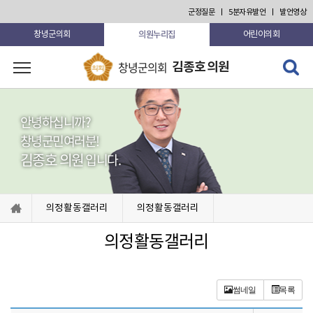
본문 바로가기
군정질문
5분자유발언
발언영상
의원누리집
창녕군의회
어린이의회
검색 열
창녕군의회
김종호 의원
고 닫기
안녕하십니까?
창녕군민여러분!
김종호 의원
입니다.
의정활동갤러리
의정활동갤러리
의정활동갤러리
썸네일
목록