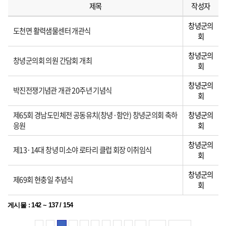
제목
작성자
창녕군의
도천면 활력샘물센터 개관식
회
창녕군의
창녕군의회 의원 간담회 개최
회
창녕군의
박진전쟁기념관 개관 20주년 기념식
회
제65회 경남도민체전 공동유치(창녕·함안) 창녕군의회 축하
창녕군의
응원
회
창녕군의
제13·14대 창녕 미소야 로타리 클럽 회장 이취임식
회
창녕군의
제69회 현충일 추념식
회
게시물
:
142 ~ 137
/
154