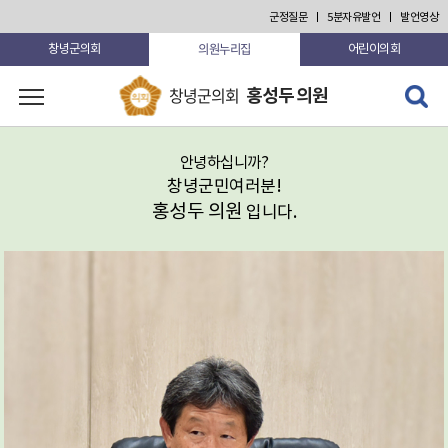
군정질문
5분자유발언
발언영상
의원누리집
창녕군의회
어린이의회
검색 열
창녕군의회
홍성두 의원
고 닫기
안녕하십니까?
창녕군민여러분!
홍성두 의원
입니다.