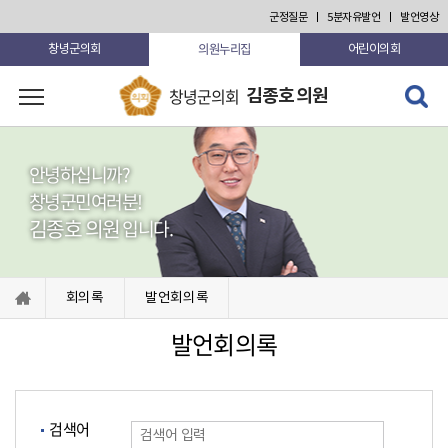
본문 바로가기
군정질문
5분자유발언
발언영상
의원누리집
창녕군의회
어린이의회
검색 열
창녕군의회
김종호 의원
고 닫기
안녕하십니까?
창녕군민여러분!
김종호 의원
입니다.
회의록
발언회의록
발언회의록
검색어