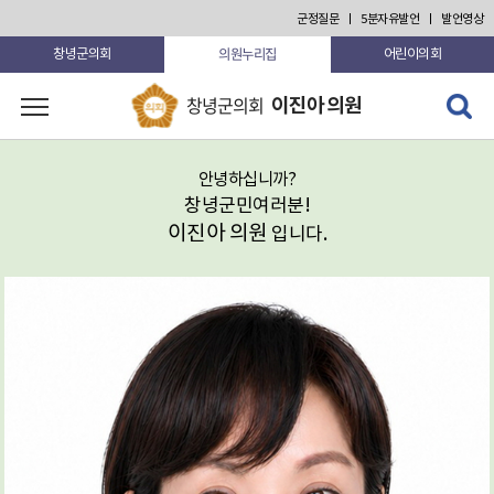
군정질문
5분자유발언
발언영상
의원누리집
창녕군의회
어린이의회
검색 열
창녕군의회
이진아 의원
고 닫기
안녕하십니까?
창녕군민여러분!
이진아 의원
입니다.