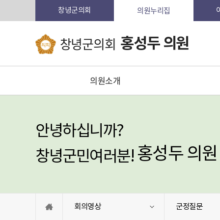
의원누리집
창녕군의회
창녕군의회
홍성두 의원
의원소개
안녕하십니까?
홍성두 의원
창녕군민여러분!
회의영상
군정질문