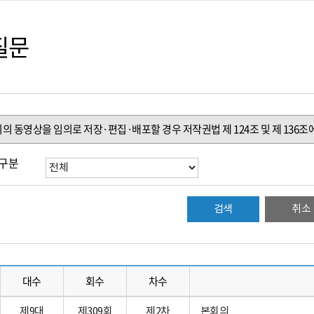
질문
회의 동영상을 임의로 저장·편집·배포할 경우 저작권법 제 124조 및 제 136
구분
취소
대수
회수
차수
제9대
제309회
제2차
본회의