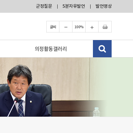
군정질문
5분자유발언
발언영상
글씨
100%
축소
확대
인쇄
검색 열고
의정활동갤러리
닫기