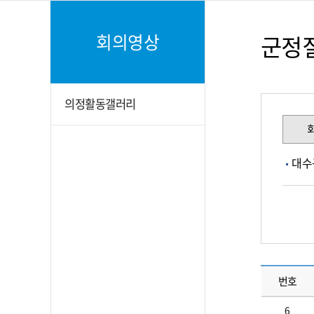
회의영상
군정
의정활동갤러리
대수
번호
6