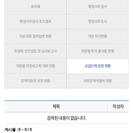
회의록
행정사무감사
행정사무감사 조치결과
행정사무조사
지방의회 질의답변 현황
의안 처리현황
위원회 안건검토 및 심사보고서
의원별 회의 출석율 현황
의원별 의정보고회 개최 현황
교섭단체 운영 현황
정책지원관 운영 현황
의원정책개발비 현황
제목
작성자
검색된 내용이 없습니다.
게시물
:
0 ~ 0
/
0