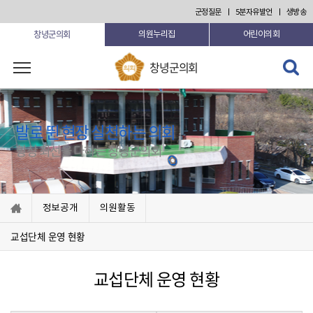
본문 바로가기
군정질문
5분자유발언
생방송
창녕군의회
의원누리집
어린이의회
검색 열
창녕군의회
기
발로 뛴 현장 실천하는 의회
항상 최선을 다하는 창녕군의회
정보공개
의원활동
교섭단체 운영 현황
교섭단체 운영 현황