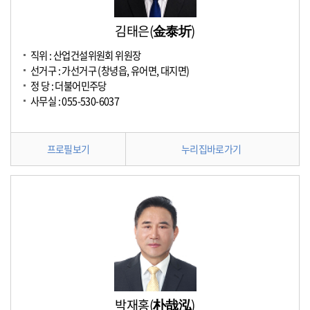
김태은(金泰圻)
직위 : 산업건설위원회 위원장
선거구 : 가선거구 (창녕읍, 유어면, 대지면)
정 당 : 더불어민주당
사무실 : 055-530-6037
프로필보기
누리집바로가기
박재홍(朴哉泓)