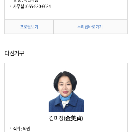
사무실 : 055-530-6034
프로필보기
누리집바로가기
다선거구
김미정(金美貞)
직위 : 의원