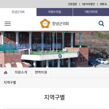
본문 바로가기
군정질문
5분자유발언
생방송
창녕군의회
의원누리집
어린이의회
검색 열
창녕군의회
기
발로 뛴 현장 실천하는 의회
항상 최선을 다하는 창녕군의회
의원소개
현역의원
지역구별
지역구별