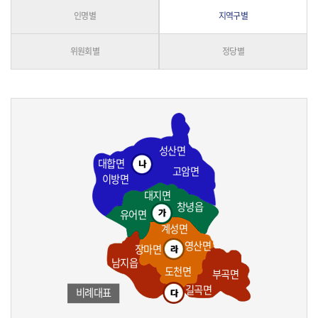
인명별
지역구별
위원회별
정당별
성산면
대합면
고암면
이방면
대지면
창녕읍
유어면
계성면
영산면
장마면
남지읍
도천면
부곡면
길곡면
비례대표