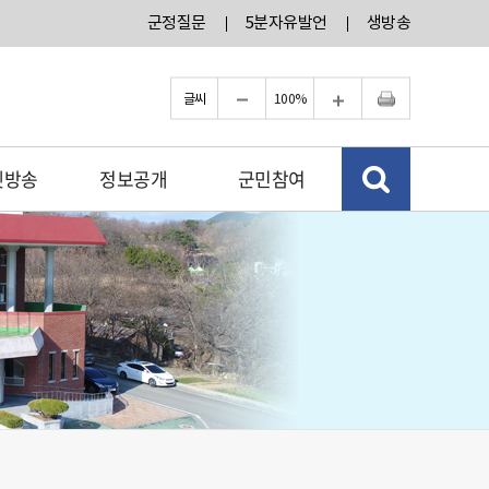
군정질문
5분자유발언
생방송
글씨
축소
100%
확대
인쇄
넷방송
정보공개
군민참여
검색 열기