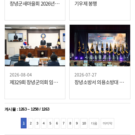
창녕군새마을회 2026년 피서지 독서문화시설 개소식
기우제 봉행
2026-08-04
2026-07-27
제329회 창녕군의회 임시회(2026년도 주요업무 추진상황 보고 등)
창녕소방서 의용소방대 연합회 소방기술경연대회
게시물
:
1263 ~ 1258
/
1263
1
2
3
4
5
6
7
8
9
10
다음
마지막