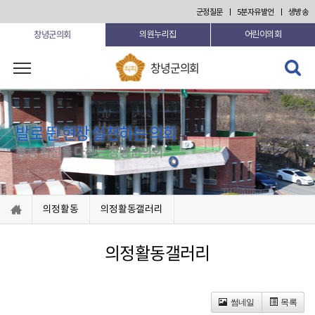
본문 바로가기
군정질문
5분자유발언
생방송
창녕군의회
의원누리집
어린이의회
검색 열
창녕군의회
기
발로 뛴 현장 실천하는 의회
항상 최선을 다하는 창녕군의회
의정활동
의정활동갤러리
의정활동갤러리
썸네일
목록