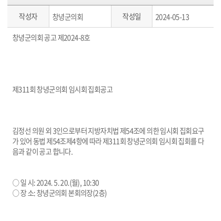
작성자
작성일
창녕군의회
2024-05-13
창녕군의회 공고 제
2024-8
호
제
311
회 창녕군의회 임시회 집회공고
김정선 의원 외
3
인으로부터 지방자치법 제
54
조에
의한 임시회 집회요구
가 있어 동법 제
54
조제
4
항에 따라
제
311
회 창녕군의회 임시회 집회를 다
음과 같이 공고 합니다
.
○
일 시
: 2024. 5. 20.(
월
), 10:30
○
장 소
:
창녕군의회 본회의장
(2
층
)