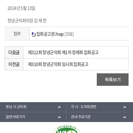
2024
년
5
월
13
일
창녕군의회의장 김 재 한
첨부
집회공고문.hwp
[358]
다음글
제312회 창녕군의회 제1차 정례회 집회공고
이전글
제310회 창녕군의회 임시회 집회공고
경남 시·군의회
각 시 · 도의회관련
읍면 바로가기
관내 주요기관