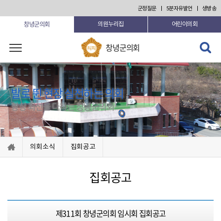
본문 바로가기
군정질문
5분자유발언
생방송
창녕군의회
의원누리집
어린이의회
검색 열
창녕군의회
기
발로 뛴 현장 실천하는 의회
항상 최선을 다하는 창녕군의회
의회소식
집회공고
집회공고
제311회 창녕군의회 임시회 집회공고